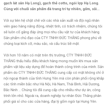
gạch lát sân Hạ Long), gạch thẻ cotto, ngói lợp Hạ Long.
Cùng với chuổi sản phẩm đá trang trí tự nhiên, gốm, sỏi...
Với sự liên hệ chặt chẽ với các nhà sản xuất và đội ngũ nhân
viên giao hàng năng động, nhiệt tình, có trách nhiệm, chúng tôi
sẽ luôn cố gắng đáp ứng mọi nhu cầu vật tư của khách hàng.
Sản phẩm chủ đạo của CTY TNHH ĐỨC THẮNG phong phú về
chủng loại kích cỡ, màu sắc, và cấu trúc bề mặt.
Với hơn 10 năm có mặt trên thị trường, CTY TNHH ĐỨC
THẮNG thấu hiểu điều khách hàng mong muốn khi mua sản
phẩm vật liệu xây dựng để hoàn thành công trình của mình. Sản
phẩm do CTY TNHH ĐỨC THẮNG cung cấp có mặt không chỉ ở
nội ngoại thành của tỉnh Hưng Yên mà còn phân phối rộng khắp
các tỉnh miền bắc như Hà Nội, Hà Nam, Thái Bình, Hải Dương,
Bắc Ninh ... Chúng tôi đã cung cấp cho nhiều như dự án, công
trình lởn nhỏ. Ngoài ra, doanh nghiệp tư nhân Đức Thắng phân
phối giá sỉ cho các cửa hàng, đại lý gốm ngói tại Hưng Yên.