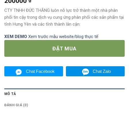
200000
4.50
out
of 5
CTY TNHH ĐỨC THẮNG luôn nỗ lực trở thành một nhà phân
based on
phối tin cậy trong dịch vụ cung ứng phân phối các sản phẩm tại
customer
ratings
tỉnh Hưng Yên và các tỉnh thành lân cận:
XEM DEMO
Xem trước mẫu website/blog thực tế
ĐẶT MUA
Chat Facebook
Chat Zalo
MÔ TẢ
ĐÁNH GIÁ (0)