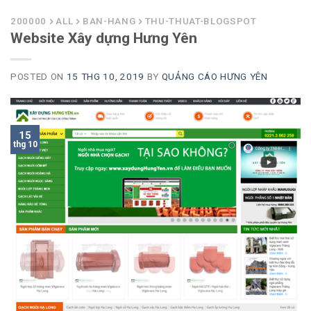
200000
ALL
BAN-HANG
THU-THUAT-BLOGSPOT
Website Xây dựng Hưng Yên
POSTED ON
15 THG 10, 2019
BY
QUẢNG CÁO HƯNG YÊN
15
thg 10