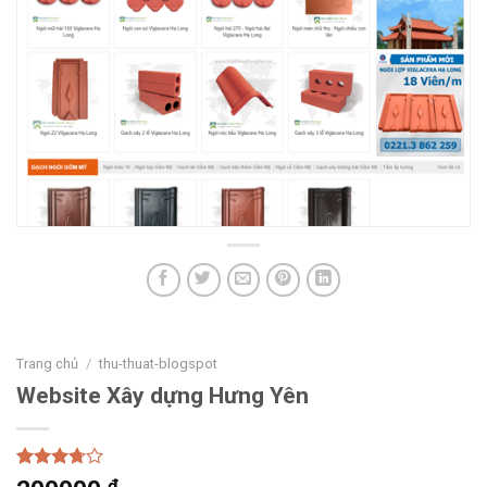
Trang chủ
/
thu-thuat-blogspot
Website Xây dựng Hưng Yên
Rated
20
₫