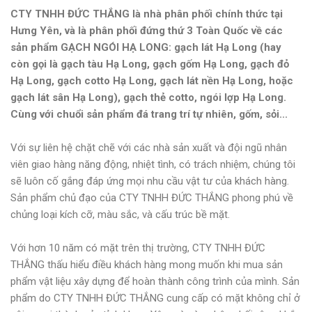
CTY TNHH ĐỨC THẮNG là nhà phân phối chính thức tại
Hưng Yên, và là phân phối đứng thứ 3 Toàn Quốc về các
sản phẩm GẠCH NGÓI HẠ LONG: gạch lát Hạ Long (hay
còn gọi là gạch tàu Hạ Long, gạch gốm Hạ Long, gạch đỏ
Hạ Long, gạch cotto Hạ Long, gạch lát nền Hạ Long, hoặc
gạch lát sân Hạ Long), gạch thẻ cotto, ngói lợp Hạ Long.
Cùng với chuổi sản phẩm đá trang trí tự nhiên, gốm, sỏi...
Với sự liên hệ chặt chẽ với các nhà sản xuất và đội ngũ nhân
viên giao hàng năng động, nhiệt tình, có trách nhiệm, chúng tôi
sẽ luôn cố gắng đáp ứng mọi nhu cầu vật tư của khách hàng.
Sản phẩm chủ đạo của CTY TNHH ĐỨC THẮNG phong phú về
chủng loại kích cỡ, màu sắc, và cấu trúc bề mặt.
Với hơn 10 năm có mặt trên thị trường, CTY TNHH ĐỨC
THẮNG thấu hiểu điều khách hàng mong muốn khi mua sản
phẩm vật liệu xây dựng để hoàn thành công trình của mình. Sản
phẩm do CTY TNHH ĐỨC THẮNG cung cấp có mặt không chỉ ở