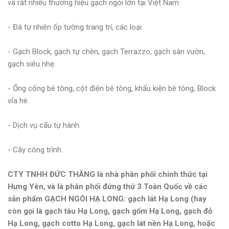
và rất nhiều thương hiệu gạch ngói lớn tại Việt Nam
- Đá tự nhiên ốp tường trang trí, các loại.
- Gạch Block, gạch tự chèn, gạch Terrazzo, gạch sân vườn,
gạch siêu nhẹ.
- Ống cống bê tông, cột điện bê tông, khấu kiện bê tông, Block
vỉa hè.
- Dịch vụ cẩu tự hành.
- Cây công trình.
CTY TNHH ĐỨC THẮNG là nhà phân phối chính thức tại
Hưng Yên, và là phân phối đứng thứ 3 Toàn Quốc về các
sản phẩm GẠCH NGÓI HẠ LONG: gạch lát Hạ Long (hay
còn gọi là gạch tàu Hạ Long, gạch gốm Hạ Long, gạch đỏ
Hạ Long, gạch cotto Hạ Long, gạch lát nền Hạ Long, hoặc