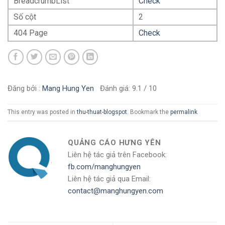
BreadcrumbList
Check
Số cột
2
404 Page
Check
Đăng bởi :
Mang Hung Yen
Đánh giá:
9.1
/
10
This entry was posted in
thu-thuat-blogspot
. Bookmark the
permalink
QUẢNG CÁO HƯNG YÊN
Liên hệ tác giả trên Facebook:
fb.com/manghungyen
Liên hệ tác giả qua Email:
contact@manghungyen.com