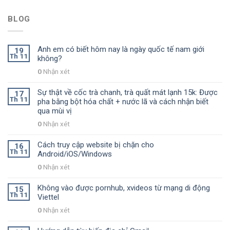
BLOG
Anh em có biết hôm nay là ngày quốc tế nam giới
19
Th 11
không?
0
Nhận xét
Sự thật về cốc trà chanh, trà quất mát lạnh 15k: Được
17
Th 11
pha bằng bột hóa chất + nước lã và cách nhận biết
qua mùi vị
0
Nhận xét
Cách truy cập website bị chặn cho
16
Th 11
Android/iOS/Windows
0
Nhận xét
Không vào được pornhub, xvideos từ mạng di động
15
Th 11
Viettel
0
Nhận xét