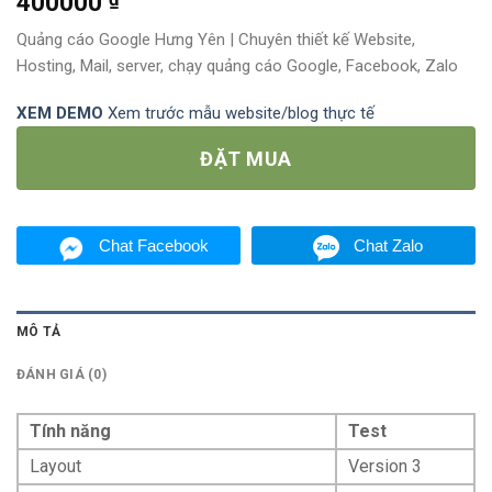
400000
4.50
out
of 5
Quảng cáo Google Hưng Yên | Chuyên thiết kế Website,
based on
Hosting, Mail, server, chạy quảng cáo Google, Facebook, Zalo
customer
ratings
XEM DEMO
Xem trước mẫu website/blog thực tế
ĐẶT MUA
Chat Facebook
Chat Zalo
MÔ TẢ
ĐÁNH GIÁ (0)
Tính năng
Test
Layout
Version 3