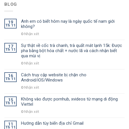
BLOG
Anh em có biết hôm nay là ngày quốc tế nam giới
19
Th 11
không?
0
Nhận xét
Sự thật về cốc trà chanh, trà quất mát lạnh 15k: Được
17
Th 11
pha bằng bột hóa chất + nước lã và cách nhận biết
qua mùi vị
0
Nhận xét
Cách truy cập website bị chặn cho
16
Th 11
Android/iOS/Windows
0
Nhận xét
Không vào được pornhub, xvideos từ mạng di động
15
Th 11
Viettel
0
Nhận xét
Hướng dẫn tùy biến địa chỉ Gmail
11
Th 11