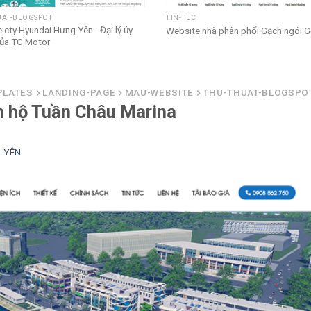
UAT-BLOGSPOT
TIN-TUC
 cty Hyundai Hưng Yên - Đại lý ủy
Website nhà phân phối Gạch ngói 
ủa TC Motor
PLATES
LANDING-PAGE
MAU-WEBSITE
THU-THUAT-BLOGSPO
 hộ Tuần Châu Marina
 YÊN