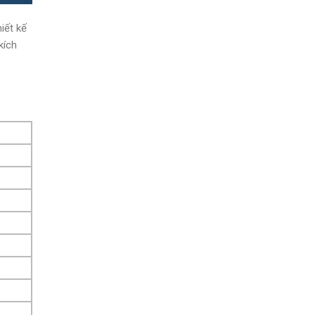
iết kế
kích