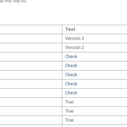
u trúc đầy đủ...
Test
Version 3
Version 2
Check
Check
Check
Check
Check
True
True
True