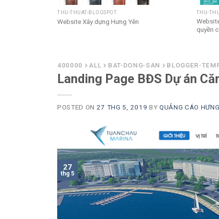
THU-THUAT-BLOGSPOT
THU-TH
cảnh đẹp
Website
Website Xây dựng Hưng Yên
quyền c
400000
ALL
BAT-DONG-SAN
BLOGGER-TEM
Landing Page BĐS Dự án Căn
POSTED ON
27 THG 5, 2019
BY
QUẢNG CÁO HƯNG
27
thg 5