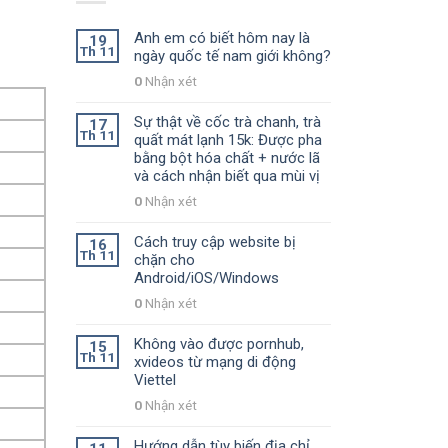
Anh em có biết hôm nay là
19
Th 11
ngày quốc tế nam giới không?
0
Nhận xét
Sự thật về cốc trà chanh, trà
17
Th 11
quất mát lạnh 15k: Được pha
bằng bột hóa chất + nước lã
và cách nhận biết qua mùi vị
0
Nhận xét
Cách truy cập website bị
16
Th 11
chặn cho
Android/iOS/Windows
0
Nhận xét
Không vào được pornhub,
15
Th 11
xvideos từ mạng di động
Viettel
0
Nhận xét
Hướng dẫn tùy biến địa chỉ