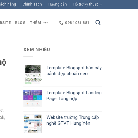
ách hàng
Chính sách
Hướng dẫn
Hỗ trợ kỹ thuật
BSITE
BLOG
THÊM
098 1081 881
XEM NHIỀU
hộ
Template Blogspot bán cây
cảnh đẹp chuẩn seo
Template Blogspot Landing
Page Tổng hợp
e,
ok,
Website trường Trung cấp
nghề GTVT Hưng Yên