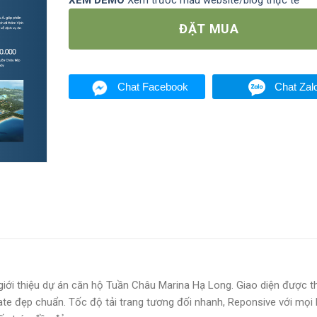
XEM DEMO
Xem trước mẫu website/blog thực tế
ĐẶT MUA
Chat Facebook
Chat Zal
iới thiệu dự án căn hộ Tuần Châu Marina Hạ Long. Giao diện được th
te đẹp chuẩn. Tốc độ tải trang tương đối nhanh, Reponsive với mọi 