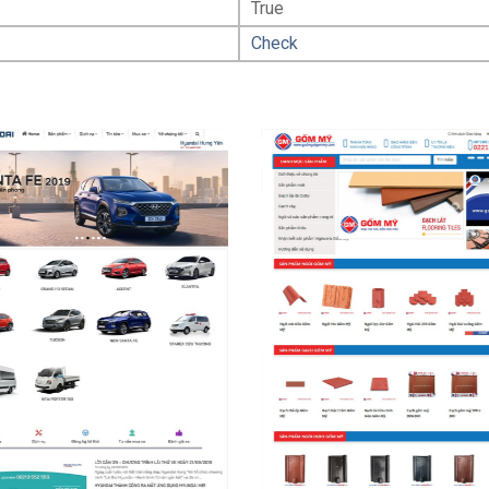
True
Check