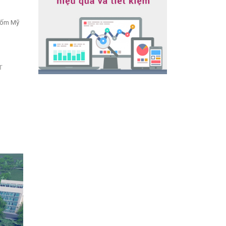
TIN-TUC
Công ty TNHH điện gia dụng Minh Phú -
Gốm Mỹ
www.mitsugold.com
T