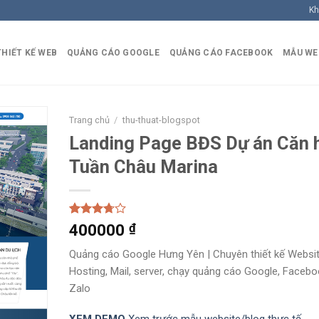
Kh
THIẾT KẾ WEB
QUẢNG CÁO GOOGLE
QUẢNG CÁO FACEBOOK
MẪU WE
Trang chủ
/
thu-thuat-blogspot
Landing Page BĐS Dự án Căn 
Tuần Châu Marina
Rated
20
400000
₫
4.50
out
of 5
Quảng cáo Google Hưng Yên | Chuyên thiết kế Websit
based on
Hosting, Mail, server, chạy quảng cáo Google, Facebo
customer
ratings
Zalo