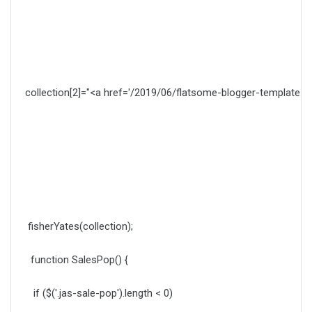
collection[2]="<a href='/2019/06/flatsome-blogger-templat
fisherYates(collection);
function SalesPop() {
if ($('.jas-sale-pop').length < 0)