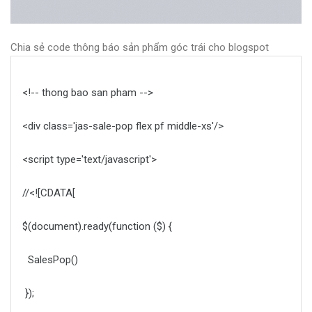
Chia sẻ code thông báo sản phẩm góc trái cho blogspot
<!-- thong bao san pham -->
<div class='jas-sale-pop flex pf middle-xs'/>
<script type='text/javascript'>
//<![CDATA[
$(document).ready(function ($) {
SalesPop()
});