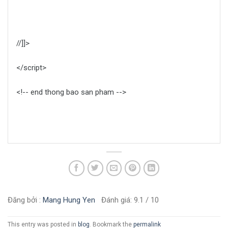
//]]>
</script>
<!-- end thong bao san pham -->
Đăng bởi :
Mang Hung Yen
Đánh giá:
9.1
/
10
This entry was posted in
blog
. Bookmark the
permalink