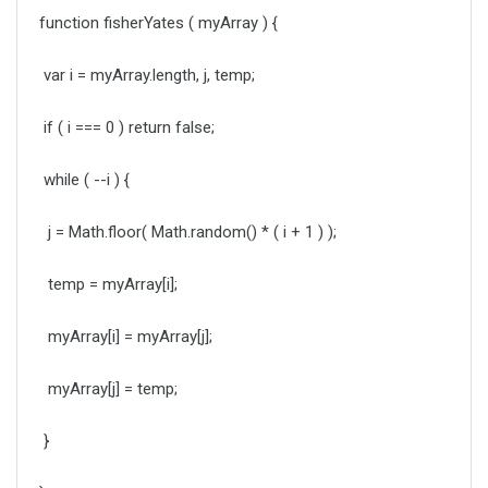
function fisherYates ( myArray ) {
var i = myArray.length, j, temp;
if ( i === 0 ) return false;
while ( --i ) {
j = Math.floor( Math.random() * ( i + 1 ) );
temp = myArray[i];
myArray[i] = myArray[j];
myArray[j] = temp;
}