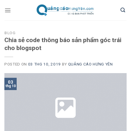
Skip
to
content
BLOG
Chia sẻ code thông báo sản phẩm góc trái
cho blogspot
POSTED ON
03 THG 10, 2019
BY
QUẢNG CÁO HƯNG YÊN
03
thg 10