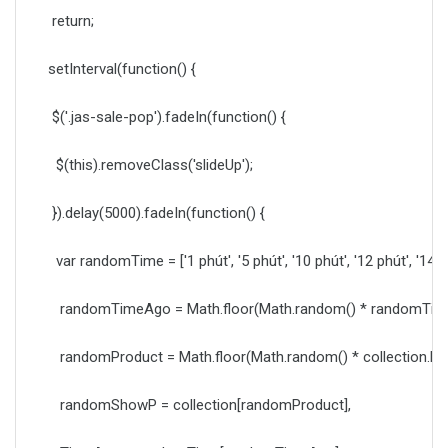
return;
setInterval(function() {
$('.jas-sale-pop').fadeIn(function() {
$(this).removeClass('slideUp');
}).delay(5000).fadeIn(function() {
var randomTime = ['1 phút', '5 phút', '10 phút', '12 phút', '14 phút',
randomTimeAgo = Math.floor(Math.random() * randomTime.
randomProduct = Math.floor(Math.random() * collection.len
randomShowP = collection[randomProduct],