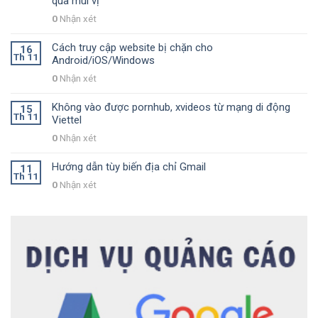
qua mùi vị
0
Nhận xét
Cách truy cập website bị chặn cho
16
Th 11
Android/iOS/Windows
0
Nhận xét
Không vào được pornhub, xvideos từ mạng di động
15
Th 11
Viettel
0
Nhận xét
Hướng dẫn tùy biến địa chỉ Gmail
11
Th 11
0
Nhận xét