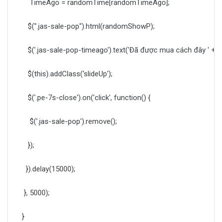
TimeAgo = randomTime[randomTimeAgo];
$(".jas-sale-pop").html(randomShowP);
$('.jas-sale-pop-timeago').text('Đã được mua cách đây ' + 
$(this).addClass('slideUp');
$('.pe-7s-close').on('click', function() {
$('.jas-sale-pop').remove();
});
}).delay(15000);
}, 5000);
}