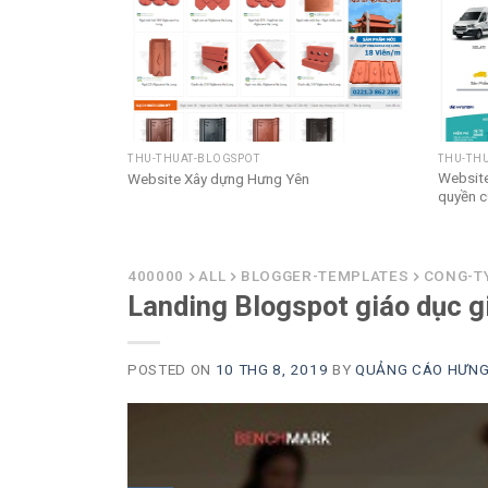
THU-THUAT-BLOGSPOT
THU-TH
cảnh đẹp
Website
Website Xây dựng Hưng Yên
quyền c
400000
ALL
BLOGGER-TEMPLATES
CONG-T
Landing Blogspot giáo dục gi
POSTED ON
10 THG 8, 2019
BY
QUẢNG CÁO HƯNG