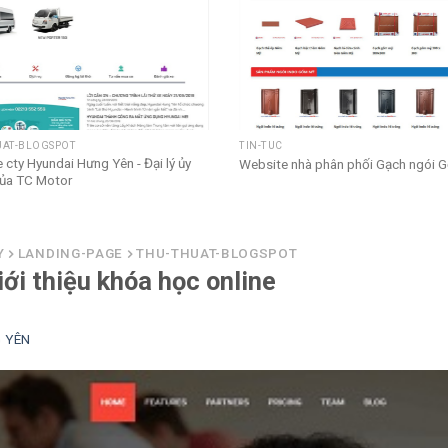
UAT-BLOGSPOT
TIN-TUC
 cty Hyundai Hưng Yên - Đại lý ủy
Website nhà phân phối Gạch ngói 
ủa TC Motor
Y
LANDING-PAGE
THU-THUAT-BLOGSPOT
ới thiệu khóa học online
 YÊN