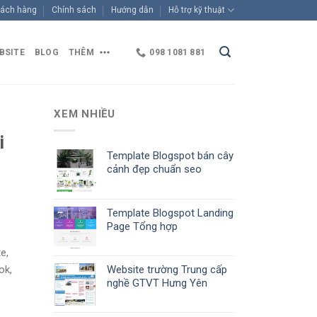
ách hàng
Chính sách
Hướng dẫn
Hỗ trợ kỹ thuật
BSITE
BLOG
THÊM
098 1081 881
XEM NHIỀU
i
Template Blogspot bán cây
cảnh đẹp chuẩn seo
Template Blogspot Landing
Page Tổng hợp
e,
ok,
Website trường Trung cấp
nghề GTVT Hưng Yên