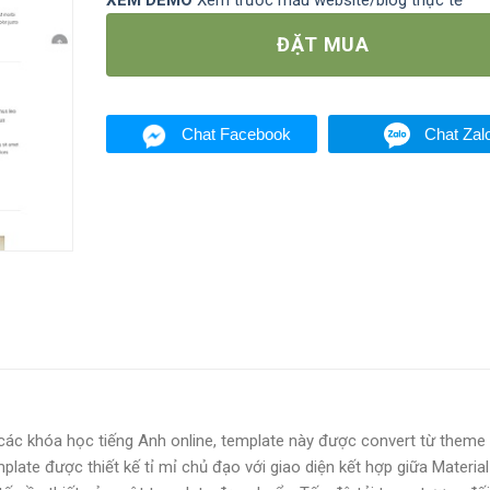
XEM DEMO
Xem trước mẫu website/blog thực tế
ĐẶT MUA
Chat Facebook
Chat Zal
các khóa học tiếng Anh online, template này được convert từ theme
ate được thiết kế tỉ mỉ chủ đạo với giao diện kết hợp giữa Material