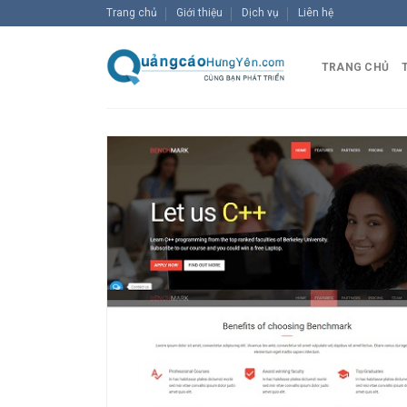
Skip
Trang chủ
Giới thiệu
Dịch vụ
Liên hệ
to
content
TRANG CHỦ