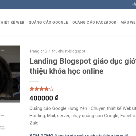
Kh
THIẾT KẾ WEB
QUẢNG CÁO GOOGLE
QUẢNG CÁO FACEBOOK
MẪU WE
Trang chủ
/
thu-thuat-blogspot
Landing Blogspot giáo dục giớ
thiệu khóa học online
Rated
20
400000
₫
4.50
out
of 5
Quảng cáo Google Hưng Yên | Chuyên thiết kế Websit
based on
Hosting, Mail, server, chạy quảng cáo Google, Facebo
customer
ratings
Zalo