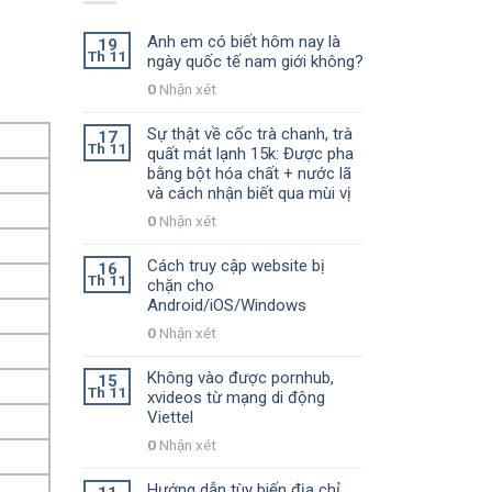
Anh em có biết hôm nay là
19
Th 11
ngày quốc tế nam giới không?
0
Nhận xét
Sự thật về cốc trà chanh, trà
17
Th 11
quất mát lạnh 15k: Được pha
bằng bột hóa chất + nước lã
và cách nhận biết qua mùi vị
0
Nhận xét
Cách truy cập website bị
16
Th 11
chặn cho
Android/iOS/Windows
0
Nhận xét
Không vào được pornhub,
15
Th 11
xvideos từ mạng di động
Viettel
0
Nhận xét
Hướng dẫn tùy biến địa chỉ