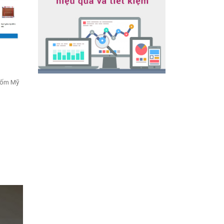
TIN-TUC
Công ty TNHH điện gia dụng Minh Phú -
Gốm Mỹ
www.mitsugold.com