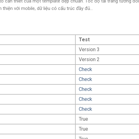
ố cần thiết của một template đẹp chuẩn. Tốc độ tải trang tương đối
thiện với mobile, dữ liệu có cấu trúc đầy đủ...
Test
Version 3
Version 2
Check
Check
Check
Check
Check
True
True
True