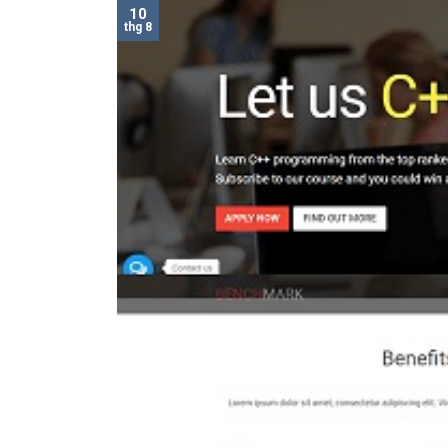
10
thg 8