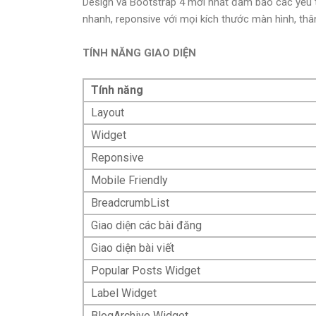
Design và Bootstrap 4 mới nhất đảm bảo các yếu t
nhanh, reponsive với mọi kích thước màn hình, thân 
TÍNH NĂNG GIAO DIỆN
Tính năng
Layout
Widget
Reponsive
Mobile Friendly
BreadcrumbList
Giao diện các bài đăng
Giao diện bài viết
Popular Posts Widget
Label Widget
BlogArchive Widget